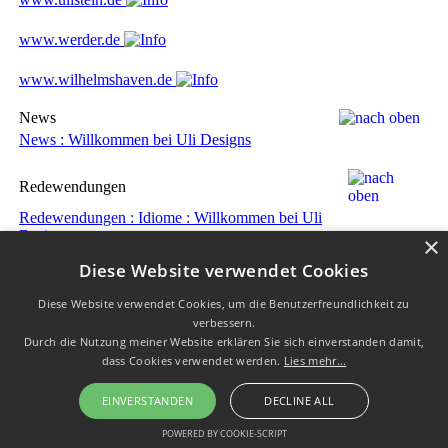
www.werder.de
www.wilhelmshaven.de
News
News : Willkommen bei Uli Designs
Redewendungen
Redewendungen : Idiome : Willkommen bei Uli
Designs
×
Diese Website verwendet Cookies
Redewendungen : Alphabetisches Register
Diese Website verwendet Cookies, um die Benutzerfreundlichkeit zu
Redewendungen : In Bearbeitung
verbessern.
Durch die Nutzung meiner Website erklären Sie sich einverstanden damit,
Redewendungen : Suche
dass Cookies verwendet werden.
Lies mehr...
Alle Brücken hinter sich abbrechen, abreißen
EINVERSTANDEN
DECLINE ALL
Alles auf eine Karte setzen
POWERED BY COOKIE-SCRIPT