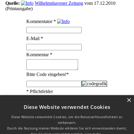
Quelle:
Wilhelmshavener Zeitung
vom 17.12.2010
(Printausgabe)
Kommentator
*
E-Mail
*
Kommentar
*
Bitte Code eingeben!
*
* Pflichtfelder
×
Diese Website verwendet Cookies
Diese Website verwendet Cookies, um die Benutzerfreundlichkeit zu
verbessern.
W3C HTML 4.01 √
|
W3C CSS √
| Letzte Aktualisierung am
Durch die Nutzung meiner Website erklären Sie sich einverstanden damit,
23.02.2020
dass Cookies verwendet werden.
Lies mehr...