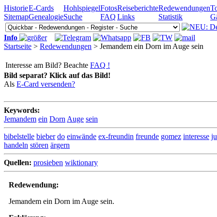
Historie
E-Cards
Hohlspiegel
Fotos
Reiseberichte
Redewendungen
To
Sitemap
Genealogie
Suche
FAQ
Links
Statistik
G
Info
Startseite
>
Redewendungen
> Jemandem ein Dorn im Auge sein
Interesse am Bild? Beachte
FAQ !
Bild separat? Klick auf das Bild!
Als
E-Card versenden?
Keywords:
Jemandem
ein
Dorn
Auge
sein
bibelstelle
bieber
do
einwände
ex-freundin
freunde
gomez
interesse
ju
handeln
stören
ärgern
Quellen:
prosieben
wiktionary
Redewendung:
Jemandem ein Dorn im Auge sein.