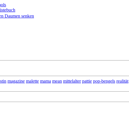
ols
ästebuch
stin
magazine
malette
mama
mean
mittelalter
pattie
pop-bengels
realität