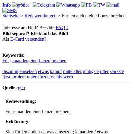
Info
Startseite
>
Redewendungen
> Für jemanden eine Lanze brechen
Interesse am Bild? Beachte
FAQ !
Bild separat? Klick auf das Bild!
Als
E-Card versenden?
Keywords:
Für
jemanden
eine
Lanze
brechen
disziplin
einsetzen
etwas
kampf
mittelalter
mutigste
ritter
stärkste
tjost
turniere
unterstützen
wettbewerb
Quelle:
geo
Redewendung:
Für jemanden eine Lanze brechen.
Erklärung:
Sich für jemanden / etwas einsetzen; jemanden / etwas