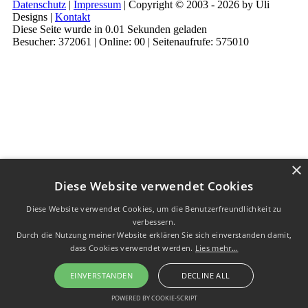
Datenschutz
|
Impressum
| Copyright © 2003 - 2026 by Uli
Designs |
Kontakt
Diese Seite wurde in 0.01 Sekunden geladen
Besucher: 372061 | Online: 00 | Seitenaufrufe: 575010
×
Diese Website verwendet Cookies
Diese Website verwendet Cookies, um die Benutzerfreundlichkeit zu
verbessern.
Durch die Nutzung meiner Website erklären Sie sich einverstanden damit,
dass Cookies verwendet werden.
Lies mehr...
EINVERSTANDEN
DECLINE ALL
POWERED BY COOKIE-SCRIPT