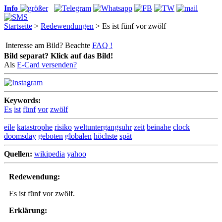
Info
Startseite
>
Redewendungen
> Es ist fünf vor zwölf
Interesse am Bild? Beachte
FAQ !
Bild separat? Klick auf das Bild!
Als
E-Card versenden?
Keywords:
Es
ist
fünf
vor
zwölf
eile
katastrophe
risiko
weltuntergangsuhr
zeit
beinahe
clock
doomsday
geboten
globalen
höchste
spät
Quellen:
wikipedia
yahoo
Redewendung:
Es ist fünf vor zwölf.
Erklärung: