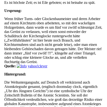
Es ist höchste Zeit; es ist Eile geboten; es ist beinahe zu spät.
Ursprung:
Wenn früher Turm- oder Glockenbaumeister und deren Arbeiter
auf einem Kirchturm oben arbeiteten, so mit den wackeligen
Holzgerüsten, dann wurde es um fünf vor zwölf schleunigst Zeit,
das Gerüst zu verlassen, weil einen sonst entweder der
Schalldruck der Kirchenglocke runtergeweht hätte
(„Zwölfuhrläuten” ist hier heute noch Brauch, und
Kirchturmuhren sind auch nicht gerade leise), oder man einen
bleibenden Gehörschaden davon getragen hätte. Der Meister rief
dann immer „fünf vor zwölf !!!”, klingelte auf einer Triangel,
oder schlug eine kleinere Glocke an, und alle verließen
fluchtartig das Gerüst.
Quelle:
yahoo!clever
Hintergrund:
Die Weltuntergangsuhr, auf Deutsch oft verkürzend auch
Atomkriegsuhr genannt, (englisch doomsday clock, eigentlich
„Uhr des Jüngsten Gerichts”) ist eine symbolische Uhr der
Zeitschrift Bulletin of the Atomic Scientists. Sie soll der
Öffentlichkeit verdeutlichen, wie groß das derzeitige Risiko einer
globalen Katastrophe, insbesondere aufgrund eines Atomkrieges