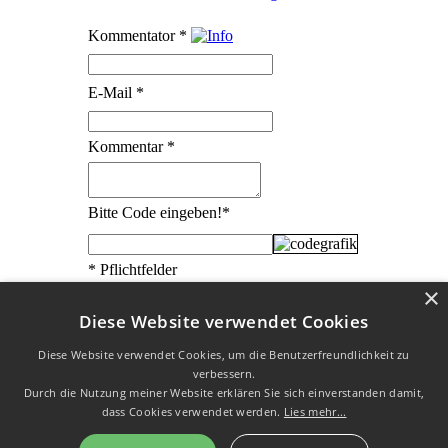
Kommentator
*
E-Mail
*
Kommentar
*
Bitte Code eingeben!
*
* Pflichtfelder
×
Diese Website verwendet Cookies
Diese Website verwendet Cookies, um die Benutzerfreundlichkeit zu
verbessern.
W3C HTML 4.01 √
|
W3C CSS √
| Letzte Aktualisierung am
Durch die Nutzung meiner Website erklären Sie sich einverstanden damit,
06.11.2023
dass Cookies verwendet werden.
Lies mehr...
Datenschutz
|
Impressum
| Copyright © 2003 - 2026 by Uli
Designs |
Kontakt