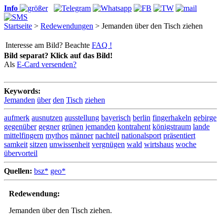
Info
Startseite
>
Redewendungen
> Jemanden über den Tisch ziehen
Interesse am Bild? Beachte
FAQ !
Bild separat? Klick auf das Bild!
Als
E-Card versenden?
Keywords:
Jemanden
über
den
Tisch
ziehen
aufmerk
ausnutzen
ausstellung
bayerisch
berlin
fingerhakeln
gebirge
gegenüber
gegner
grünen
jemanden
kontrahent
königstraum
lande
mittelfingern
mythos
männer
nachteil
nationalsport
präsentiert
samkeit
sitzen
unwissenheit
vergnügen
wald
wirtshaus
woche
übervorteil
Quellen:
bsz*
geo*
Redewendung:
Jemanden über den Tisch ziehen.