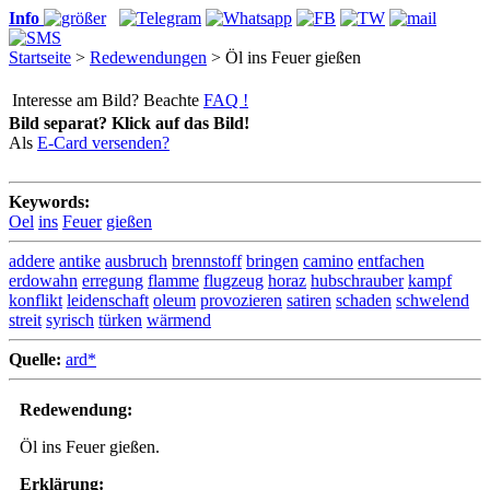
Info
Startseite
>
Redewendungen
> Öl ins Feuer gießen
Interesse am Bild? Beachte
FAQ !
Bild separat? Klick auf das Bild!
Als
E-Card versenden?
Keywords:
Oel
ins
Feuer
gießen
addere
antike
ausbruch
brennstoff
bringen
camino
entfachen
erdowahn
erregung
flamme
flugzeug
horaz
hubschrauber
kampf
konflikt
leidenschaft
oleum
provozieren
satiren
schaden
schwelend
streit
syrisch
türken
wärmend
Quelle:
ard*
Redewendung:
Öl ins Feuer gießen.
Erklärung: