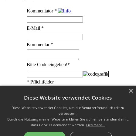
Kommentator
*
E-Mail
*
Kommentar
*
Bitte Code eingeben!
*
* Pflichtfelder
×
Diese Website verwendet Cookies
Diese Website verwendet Cookies, um die Benutzerfreundlichkeit zu
verbessern.
W3C HTML 4.01 √
|
W3C CSS √
| Letzte Aktualisierung am
Durch die Nutzung meiner Website erklären Sie sich einverstanden damit,
23.02.2020
dass Cookies verwendet werden.
Lies mehr...
Datenschutz
|
Impressum
| Copyright © 2003 - 2026 by Uli
Designs |
Kontakt