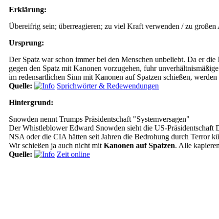
Erklärung:
Übereifrig sein; überreagieren; zu viel Kraft verwenden / zu große
Ursprung:
Der Spatz war schon immer bei den Menschen unbeliebt. Da er die N
gegen den Spatz mit Kanonen vorzugehen, fuhr unverhältnismäßige G
im redensartlichen Sinn mit Kanonen auf Spatzen schießen, werden de
Quelle:
Sprichwörter & Redewendungen
Hintergrund:
Snowden nennt Trumps Präsidentschaft "Systemversagen"
Der Whistleblower Edward Snowden sieht die US-Präsidentschaft D
NSA oder die CIA hätten seit Jahren die Bedrohung durch Terror k
Wir schießen ja auch nicht mit
Kanonen auf Spatzen
. Alle kapiere
Quelle:
Zeit online