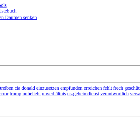
ols
ästebuch
treiben
cia
donald
einzusetzen
empfunden
erreichen
fehlt
frech
geschüt
error
trump
unbeliebt
unverhältnis
us-geheimdienst
verantwortlich
vers