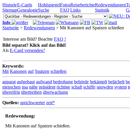
Historie
E-Cards
Hohlspiegel
Fotos
Reiseberichte
Redewendungen
To
Sitemap
Genealogie
Suche
FAQ
Links
Statistik
G
Info
Startseite
>
Redewendungen
> Mit Kanonen auf Spatzen schießen
Interesse am Bild? Beachte
FAQ !
Bild separat? Klick auf das Bild!
Als
E-Card versenden?
Keywords:
Mit
Kanonen
auf
Spatzen
schießen
apparat
aufgebaut
aufwand
bedrohung
behörde
bekämpft
belächelt
be
menschen
nsa
nähe
präsident
richtige
schaft
schiffe
snowden
system
t
übereifrig
übertreiben
überwachung
Quellen:
sprichwoerter
zeit*
Redewendung:
Mit Kanonen auf Spatzen schießen.