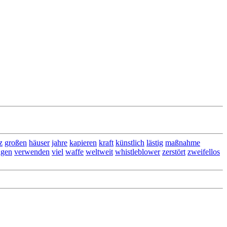
z
großen
häuser
jahre
kapieren
kraft
künstlich
lästig
maßnahme
agen
verwenden
viel
waffe
weltweit
whistleblower
zerstört
zweifellos