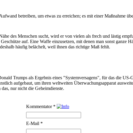
n Aufwand betreiben, um etwas zu erreichen; es mit einer Maßnahme übe
ähe des Menschen sucht, wird er von vielen als frech und lästig empf
eschütze auf. Eine Waffe einzusetzen, mit denen man sonst ganze Häuse
shalb häufig belächelt, weil ihnen das richtige Maß fehlt.
onald Trumps als Ergebnis eines "Systemversagens", für das die US-G
ünstlich aufgebaut, um ihren weltweiten Überwachungsapparat ausweit
n das, nur nicht die Geheimdienste.
Kommentator
*
E-Mail
*