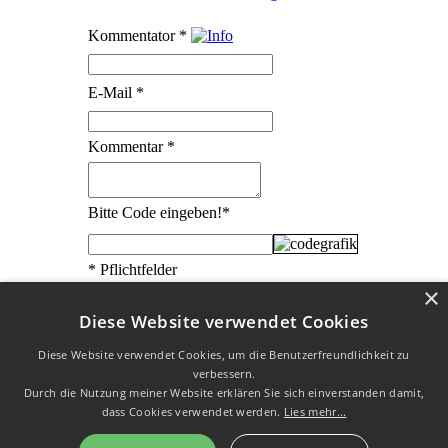
Kommentator
*
E-Mail
*
Kommentar
*
Bitte Code eingeben!
*
* Pflichtfelder
×
Diese Website verwendet Cookies
Diese Website verwendet Cookies, um die Benutzerfreundlichkeit zu
verbessern.
W3C HTML 4.01 √
|
W3C CSS √
| Letzte Aktualisierung am
Durch die Nutzung meiner Website erklären Sie sich einverstanden damit,
07.11.2023
dass Cookies verwendet werden.
Lies mehr...
Datenschutz
|
Impressum
| Copyright © 2003 - 2026 by Uli
Designs |
Kontakt