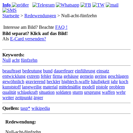
Info
Startseite
>
Redewendungen
> Null-acht-fünfzehn
Interesse am Bild? Beachte
FAQ !
Bild separat? Klick auf das Bild!
Als
E-Card versenden?
Keywords:
Null
acht
fünfzehn
beauftragt
bedeutung
bund
dauerfeuer
einführung
einsatz
entwicklung
extrem
fehler
firma
gehäuse
gemein
gering
geschlagen
gewöhnlich
gravierend
heckler
hightech-waffe
häufigkeit
jahr
koch
kunststoff
langweilig
material
mittelmäßig
modell
pistole
problem
qualität
schlagkraft
situation
soldaten
sturm
ursprung
waffen
wehr
weiter
zeitpunkt
ärger
Quellen:
tasp*
wikipedia
Redewendung:
Null-acht-fünfzehn.