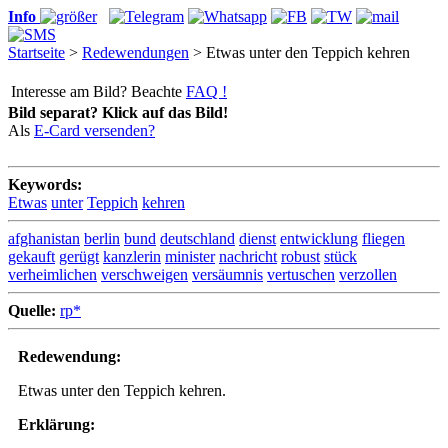
Info
Startseite
>
Redewendungen
> Etwas unter den Teppich kehren
Interesse am Bild? Beachte
FAQ !
Bild separat? Klick auf das Bild!
Als
E-Card versenden?
Keywords:
Etwas
unter
Teppich
kehren
afghanistan
berlin
bund
deutschland
dienst
entwicklung
fliegen
gekauft
gerügt
kanzlerin
minister
nachricht
robust
stück
verheimlichen
verschweigen
versäumnis
vertuschen
verzollen
Quelle:
rp*
Redewendung:
Etwas unter den Teppich kehren.
Erklärung: