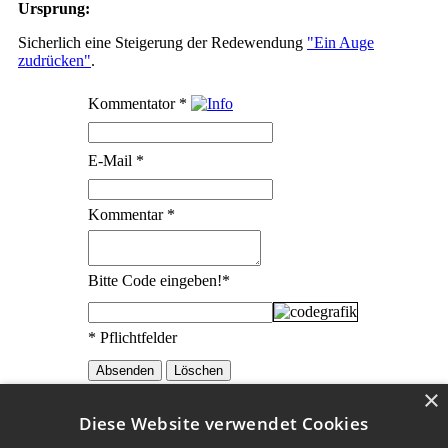
Ursprung:
Sicherlich eine Steigerung der Redewendung
"Ein Auge
zudrücken"
.
Kommentator
*
E-Mail
*
Kommentar
*
Bitte Code eingeben!
*
* Pflichtfelder
×
Diese Website verwendet Cookies
Die Erklärungen zu den Redewendungen wurden mit
freundlicher