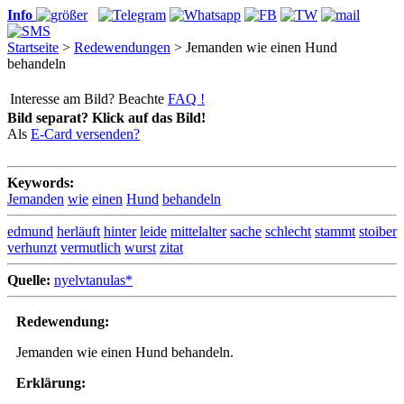
Info
Startseite
>
Redewendungen
> Jemanden wie einen Hund
behandeln
Interesse am Bild? Beachte
FAQ !
Bild separat? Klick auf das Bild!
Als
E-Card versenden?
Keywords:
Jemanden
wie
einen
Hund
behandeln
edmund
herläuft
hinter
leide
mittelalter
sache
schlecht
stammt
stoiber
verhunzt
vermutlich
wurst
zitat
Quelle:
nyelvtanulas*
Redewendung:
Jemanden wie einen Hund behandeln.
Erklärung: