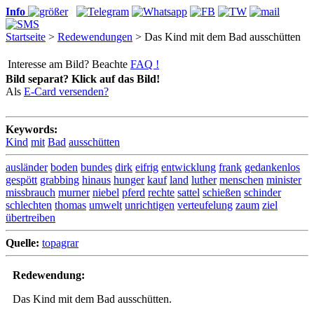
Info
Startseite
>
Redewendungen
> Das Kind mit dem Bad ausschütten
Interesse am Bild? Beachte
FAQ !
Bild separat? Klick auf das Bild!
Als
E-Card versenden?
Keywords:
Kind
mit
Bad
ausschütten
ausländer
boden
bundes
dirk
eifrig
entwicklung
frank
gedankenlos
gespött
grabbing
hinaus
hunger
kauf
land
luther
menschen
minister
missbrauch
murner
niebel
pferd
rechte
sattel
schießen
schinder
schlechten
thomas
umwelt
unrichtigen
verteufelung
zaum
ziel
übertreiben
Quelle:
topagrar
Redewendung:
Das Kind mit dem Bad ausschütten.