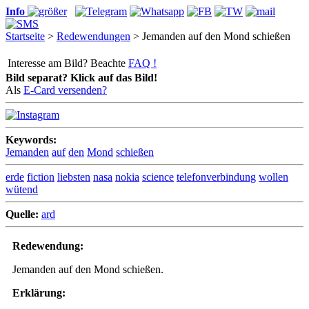
Info
Startseite
>
Redewendungen
> Jemanden auf den Mond schießen
Interesse am Bild? Beachte
FAQ !
Bild separat? Klick auf das Bild!
Als
E-Card versenden?
Keywords:
Jemanden
auf
den
Mond
schießen
erde
fiction
liebsten
nasa
nokia
science
telefonverbindung
wollen
wütend
Quelle:
ard
Redewendung:
Jemanden auf den Mond schießen.
Erklärung: