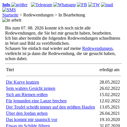
Info
Startseite
> Redewendungen > In Bearbeitung
Bis zum 07. 08. 2026 konnte ich noch nicht alle
Redewendungen, die Sie bei mir gesucht haben, bearbeiten.
Ich bin aber bemüht die folgenden Redewendungen schnellstens
in Wort und Bild zu veröffentlichen.
Schauen Sie einfach mal wieder auf meine
Redewendungen
,
vielleicht ist ja dann die Redewendung, die sie gesucht haben,
schon dabei.
Titel
erledigt am
Die Kurve kratzen
28.05.2022
Sein wahres Gesicht zeigen
26.02.2022
Sich am Riemen reißen
15.02.2022
Für jemanden eine Lanze brechen
12.02.2022
Der Teufel scheißt immer auf den größten Haufen
13.05.2021
Über den Jordan gehen
26.04.2021
Das kommt mir spanisch vor
19.10.2020
Etwas im Schilde führen
31.07.2020