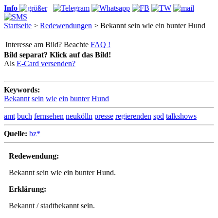
Info
Startseite
>
Redewendungen
> Bekannt sein wie ein bunter Hund
Interesse am Bild? Beachte
FAQ !
Bild separat? Klick auf das Bild!
Als
E-Card versenden?
Keywords:
Bekannt
sein
wie
ein
bunter
Hund
amt
buch
fernsehen
neukölln
presse
regierenden
spd
talkshows
Quelle:
bz*
Redewendung:
Bekannt sein wie ein bunter Hund.
Erklärung:
Bekannt / stadtbekannt sein.