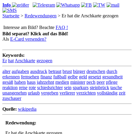
Info
Startseite
>
Redewendungen
> Er hat die Arschkarte gezogen
Interesse am Bild? Beachte
FAQ !
Bild separat? Klick auf das Bild!
Als
E-Card versenden?
Keywords:
Er
hat
Arschkarte
gezogen
alter
aufgaben
ausdruck
betraut
brust
bürger
deutschen
durch
erkennen
fernsehen
finanz
fußball
gelbe
geld
gesetzt
gesundheit
gesäß
haben
haus
jahrzehnt
medien
minister
pech
peer
pflege
reaktion
reise
rote
schiedsrichter
sein
sparkurs
steinbrück
tasche
unangenehm
urlaub
vergeben
verlierer
verzichten
vollständig
zeit
zuschauer
Quelle:
wikipedia
Redewendung:
Er hat die Arschkarte gezogen.