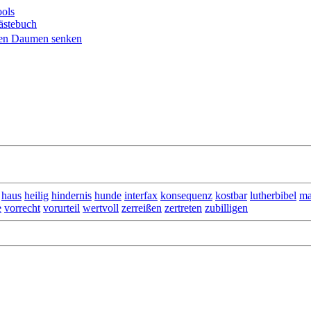
ols
ästebuch
haus
heilig
hindernis
hunde
interfax
konsequenz
kostbar
lutherbibel
m
e
vorrecht
vorurteil
wertvoll
zerreißen
zertreten
zubilligen