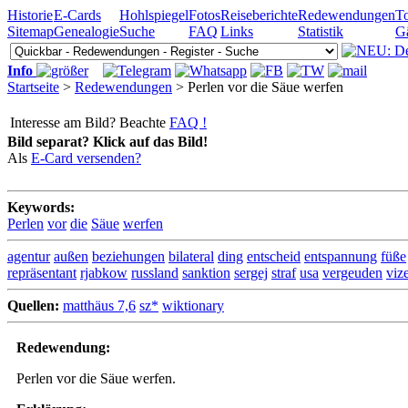
Historie
E-Cards
Hohlspiegel
Fotos
Reiseberichte
Redewendungen
To
Sitemap
Genealogie
Suche
FAQ
Links
Statistik
G
Info
Startseite
>
Redewendungen
> Perlen vor die Säue werfen
Interesse am Bild? Beachte
FAQ !
Bild separat? Klick auf das Bild!
Als
E-Card versenden?
Keywords:
Perlen
vor
die
Säue
werfen
agentur
außen
beziehungen
bilateral
ding
entscheid
entspannung
füße
repräsentant
rjabkow
russland
sanktion
sergej
straf
usa
vergeuden
viz
Quellen:
matthäus 7,6
sz*
wiktionary
Redewendung:
Perlen vor die Säue werfen.