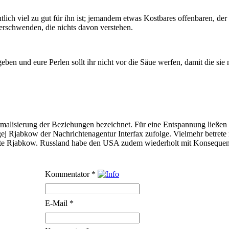
ich viel zu gut für ihn ist; jemandem etwas Kostbares offenbaren, der 
verschwenden, die nichts davon verstehen.
 geben und eure Perlen sollt ihr nicht vor die Säue werfen, damit die s
 Normalisierung der Beziehungen bezeichnet. Für eine Entspannung lie
ej Rjabkow der Nachrichtenagentur Interfax zufolge. Vielmehr betrete 
gte Rjabkow. Russland habe den USA zudem wiederholt mit Konsequen
Kommentator
*
E-Mail
*