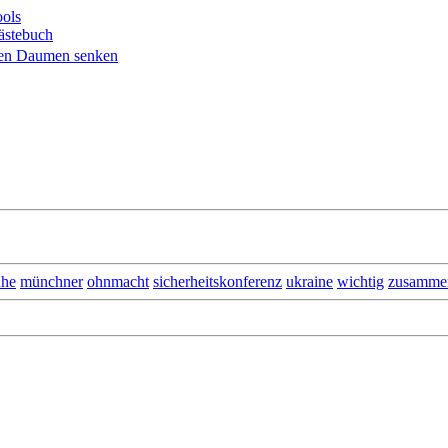
ols
ästebuch
he
münchner
ohnmacht
sicherheitskonferenz
ukraine
wichtig
zusamme