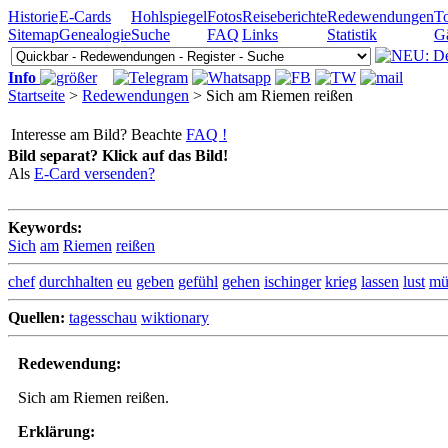
Historie
E-Cards
Hohlspiegel
Fotos
Reiseberichte
Redewendungen
To
Sitemap
Genealogie
Suche
FAQ
Links
Statistik
G
Info
Startseite
>
Redewendungen
> Sich am Riemen reißen
Interesse am Bild? Beachte
FAQ !
Bild separat? Klick auf das Bild!
Als
E-Card versenden?
Keywords:
Sich
am
Riemen
reißen
chef
durchhalten
eu
geben
gefühl
gehen
ischinger
krieg
lassen
lust
mü
Quellen:
tagesschau
wiktionary
Redewendung:
Sich am Riemen reißen.
Erklärung: