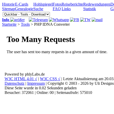
Historie
E-Cards
Hohlspiegel
Fotos
Reiseberichte
Redewendungen
D
Sitemap
Genealogie
Suche
FAQ
Links
Statistik
G
Info
Startseite
>
Tools
> PHP IDNA Converter
Powered by phlyLabs.de
W3C HTML 4.01 √
|
W3C CSS √
| Letzte Aktualisierung am 20.0
Datenschutz
|
Impressum
| Copyright © 2003 - 2026 by Uli Designs
Diese Seite wurde in 0.02 Sekunden geladen
Besucher: 372061 | Online: 00 | Seitenaufrufe: 575010