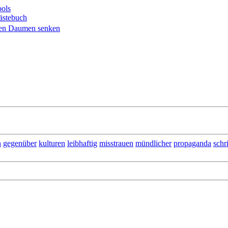
ols
ästebuch
n
gegenüber
kulturen
leibhaftig
misstrauen
mündlicher
propaganda
schr