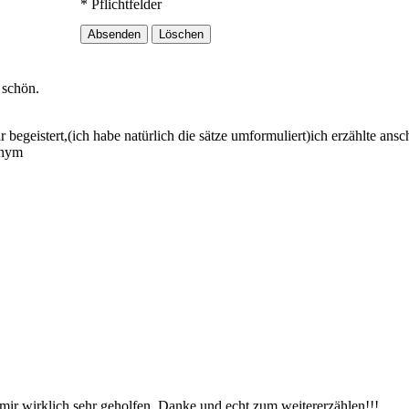
* Pflichtfelder
 schön.
begeistert,(ich habe natürlich die sätze umformuliert)ich erzählte ansc
onym
 mir wirklich sehr geholfen. Danke und echt zum weitererzählen!!!