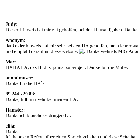
Judy
:
Dieser Hinweis hat mir gut geholfen, bei den Hausaufgaben. Danke
Anonym
:
danke der hinweis hat mir sehr bei den HA geholfen, mein lehrer war 
und empfahl daraufhin diese website.
Danke vielmals MfG An
Max
:
HAHAHA, das Bild ist ja mal super geil. Danke für die Mühe.
anonümuser
:
Danke für die HA`s
89.244.229.83
:
Danke, hilft mir sehr bei meinen HA.
Hamster
:
Danke ich brauche es dringend ...
elija
:
Danke
Ich habe ein Referat über einen Spruch gehalten und diese Seite hat