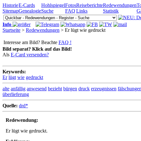
Historie
E-Cards
Hohlspiegel
Fotos
Reiseberichte
Redewendungen
To
Sitemap
Genealogie
Suche
FAQ
Links
Statistik
G
Info
Startseite
>
Redewendungen
> Er lügt wie gedruckt
Interesse am Bild? Beachte
FAQ !
Bild separat? Klick auf das Bild!
Als
E-Card versenden?
Keywords:
Er
lügt
wie
gedruckt
alte
anfällig
anwesend
bezieht
bürgen
druck
erzeugnissen
fälschunge
überlieferung
Quelle:
drd*
Redewendung:
Er lügt wie gedruckt.