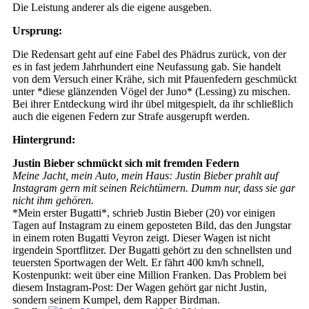
Die Leistung anderer als die eigene ausgeben.
Ursprung:
Die Redensart geht auf eine Fabel des Phädrus zurück, von der
es in fast jedem Jahrhundert eine Neufassung gab. Sie handelt
von dem Versuch einer Krähe, sich mit Pfauenfedern geschmückt
unter *diese glänzenden Vögel der Juno* (Lessing) zu mischen.
Bei ihrer Entdeckung wird ihr übel mitgespielt, da ihr schließlich
auch die eigenen Federn zur Strafe ausgerupft werden.
Hintergrund:
Justin Bieber schmückt sich mit fremden Federn
Meine Jacht, mein Auto, mein Haus: Justin Bieber prahlt auf
Instagram gern mit seinen Reichtümern. Dumm nur, dass sie gar
nicht ihm gehören.
*Mein erster Bugatti*, schrieb Justin Bieber (20) vor einigen
Tagen auf Instagram zu einem geposteten Bild, das den Jungstar
in einem roten Bugatti Veyron zeigt. Dieser Wagen ist nicht
irgendein Sportflitzer. Der Bugatti gehört zu den schnellsten und
teuersten Sportwagen der Welt. Er fährt 400 km/h schnell,
Kostenpunkt: weit über eine Million Franken. Das Problem bei
diesem Instagram-Post: Der Wagen gehört gar nicht Justin,
sondern seinem Kumpel, dem Rapper Birdman.