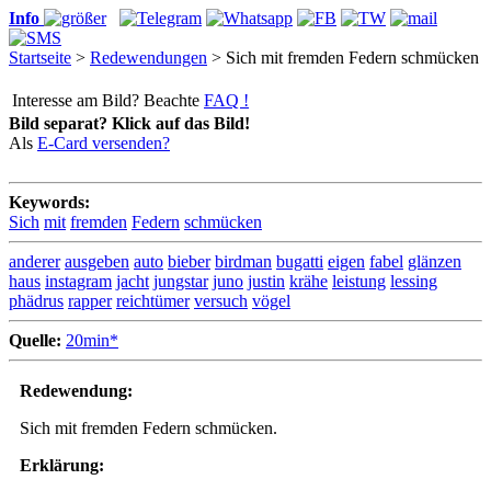
Info
Startseite
>
Redewendungen
> Sich mit fremden Federn schmücken
Interesse am Bild? Beachte
FAQ !
Bild separat? Klick auf das Bild!
Als
E-Card versenden?
Keywords:
Sich
mit
fremden
Federn
schmücken
anderer
ausgeben
auto
bieber
birdman
bugatti
eigen
fabel
glänzen
haus
instagram
jacht
jungstar
juno
justin
krähe
leistung
lessing
phädrus
rapper
reichtümer
versuch
vögel
Quelle:
20min*
Redewendung:
Sich mit fremden Federn schmücken.
Erklärung: