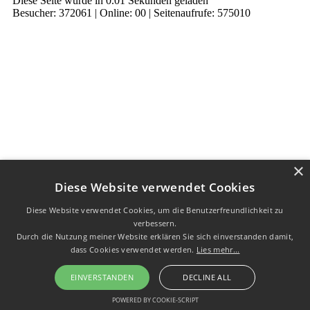
Diese Seite wurde in 0.01 Sekunden geladen
Besucher: 372061 | Online: 00 | Seitenaufrufe: 575010
×
Diese Website verwendet Cookies
Diese Website verwendet Cookies, um die Benutzerfreundlichkeit zu
verbessern.
Durch die Nutzung meiner Website erklären Sie sich einverstanden damit,
dass Cookies verwendet werden.
Lies mehr...
EINVERSTANDEN
DECLINE ALL
POWERED BY COOKIE-SCRIPT