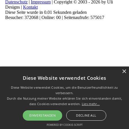
Datenschutz
|
Impressum
| Copyright © 2003 - 2026 by Uli
Designs |
Kontakt
Diese Seite wurde in 0.01 Sekunden geladen
Besucher: 372068 | Online: 00 | Seitenaufrufe: 575017
×
Diese Website verwendet Cookies
Diese Website verwendet Cookies, um die Benutzerfreundlichkeit zu
verbessern.
Durch die Nutzung meiner Website erklären Sie sich einverstanden damit,
dass Cookies verwendet werden.
Lies mehr...
EINVERSTANDEN
DECLINE ALL
POWERED BY COOKIE-SCRIPT