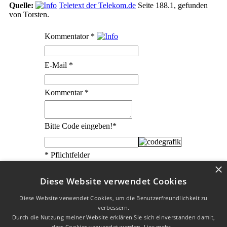
Quelle:
Teletext der Telekom.de
Seite 188.1, gefunden
von Torsten.
Kommentator
*
E-Mail
*
Kommentar
*
Bitte Code eingeben!
*
* Pflichtfelder
×
Diese Website verwendet Cookies
Diese Website verwendet Cookies, um die Benutzerfreundlichkeit zu
verbessern.
W3C HTML 4.01 √
|
W3C CSS √
| Letzte Aktualisierung am
Durch die Nutzung meiner Website erklären Sie sich einverstanden damit,
23.02.2020
dass Cookies verwendet werden.
Lies mehr...