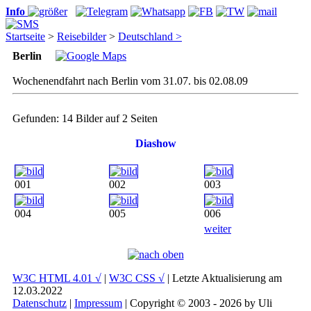
Info
Startseite
>
Reisebilder
>
Deutschland >
Berlin
Wochenendfahrt nach Berlin vom 31.07. bis 02.08.09
Gefunden: 14 Bilder auf 2 Seiten
Diashow
001
002
003
004
005
006
weiter
W3C HTML 4.01 √
|
W3C CSS √
| Letzte Aktualisierung am
12.03.2022
Datenschutz
|
Impressum
| Copyright © 2003 - 2026 by Uli