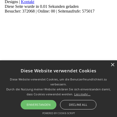
Designs |
Kontakt
Diese Seite wurde in 0.01 Sekunden geladen
Besucher: 372068 | Online: 00 | Seitenaufrufe: 575017
×
Diese Website verwendet Cookies
Diese Website verwendet Cookies, um die Benutzerfreundlichkeit zu
verbessern.
Durch die Nutzung meiner Website erklären Sie sich einverstanden damit,
dass Cookies verwendet werden.
Lies mehr...
EINVERSTANDEN
DECLINE ALL
POWERED BY COOKIE-SCRIPT