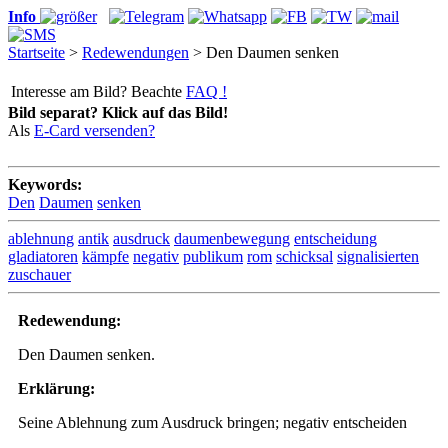
Info
Startseite
>
Redewendungen
> Den Daumen senken
Interesse am Bild? Beachte
FAQ !
Bild separat? Klick auf das Bild!
Als
E-Card versenden?
Keywords:
Den
Daumen
senken
ablehnung
antik
ausdruck
daumenbewegung
entscheidung
gladiatoren
kämpfe
negativ
publikum
rom
schicksal
signalisierten
zuschauer
Redewendung:
Den Daumen senken.
Erklärung:
Seine Ablehnung zum Ausdruck bringen; negativ entscheiden