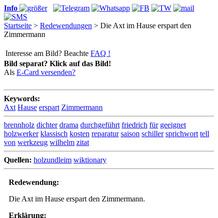
Info
Startseite
>
Redewendungen
> Die Axt im Hause erspart den
Zimmermann
Interesse am Bild? Beachte
FAQ !
Bild separat? Klick auf das Bild!
Als
E-Card versenden?
Keywords:
Axt
Hause
erspart
Zimmermann
brennholz
dichter
drama
durchgeführt
friedrich
für
geeignet
holzwerker
klassisch
kosten
reparatur
saison
schiller
sprichwort
tell
von
werkzeug
wilhelm
zitat
Quellen:
holzundleim
wiktionary
Redewendung:
Die Axt im Hause erspart den Zimmermann.
Erklärung: