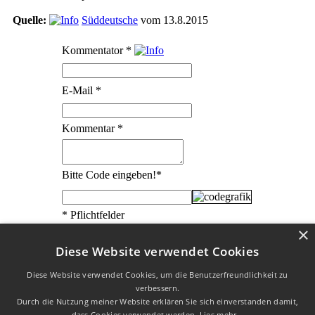
Quelle:
Süddeutsche
vom 13.8.2015
Kommentator
*
E-Mail
*
Kommentar
*
Bitte Code eingeben!
*
* Pflichtfelder
×
Diese Website verwendet Cookies
Diese Website verwendet Cookies, um die Benutzerfreundlichkeit zu
verbessern.
W3C HTML 4.01 √
|
W3C CSS √
| Letzte Aktualisierung am
Durch die Nutzung meiner Website erklären Sie sich einverstanden damit,
23.02.2020
dass Cookies verwendet werden.
Lies mehr...