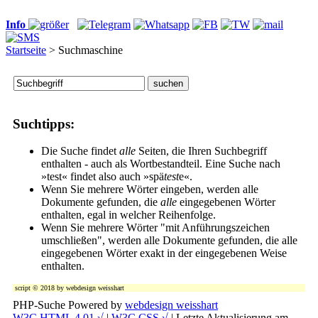
Info
Startseite
> Suchmaschine
Suchtipps:
Die Suche findet
alle
Seiten, die Ihren Suchbegriff
enthalten - auch als Wortbestandteil. Eine Suche nach
»test« findet also auch »spä
test
e«.
Wenn Sie mehrere Wörter eingeben, werden alle
Dokumente gefunden, die
alle
eingegebenen Wörter
enthalten, egal in welcher Reihenfolge.
Wenn Sie mehrere Wörter "mit Anführungszeichen
umschließen", werden alle Dokumente gefunden, die alle
eingegebenen Wörter exakt in der eingegebenen Weise
enthalten.
script © 2018 by
webdesign weisshart
PHP-Suche Powered by
webdesign weisshart
W3C HTML 4.01 √
|
W3C CSS √
| Letzte Aktualisierung am