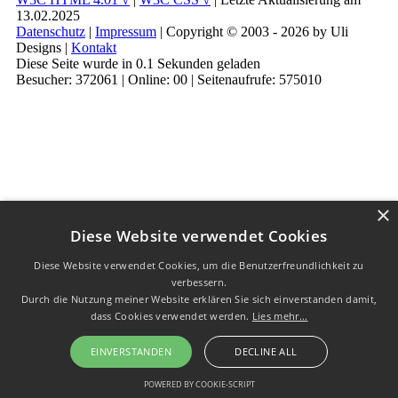
13.02.2025
Datenschutz
|
Impressum
| Copyright © 2003 - 2026 by Uli
Designs |
Kontakt
Diese Seite wurde in 0.1 Sekunden geladen
Besucher: 372061 | Online: 00 | Seitenaufrufe: 575010
×
Diese Website verwendet Cookies
Diese Website verwendet Cookies, um die Benutzerfreundlichkeit zu
verbessern.
Durch die Nutzung meiner Website erklären Sie sich einverstanden damit,
dass Cookies verwendet werden.
Lies mehr...
EINVERSTANDEN
DECLINE ALL
POWERED BY COOKIE-SCRIPT