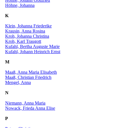
Höhne, Johann Gottfried
Höhne, Johanna
K
Klein, Johanna Friederike
Krausin, Anna Rosina
Kroh, Johanna Christina
Kroh, Karl Traugott
Kufahl, Bertha Auguste Marie
Kufahl, Johann Heinrich Ernst
M
Maaß, Anna Maria Elisabeth
Maaß, Christian Friedrich
Mengel, Anna
N
Niemann, Anna Maria
Nowack, Frieda Anna Elise
P