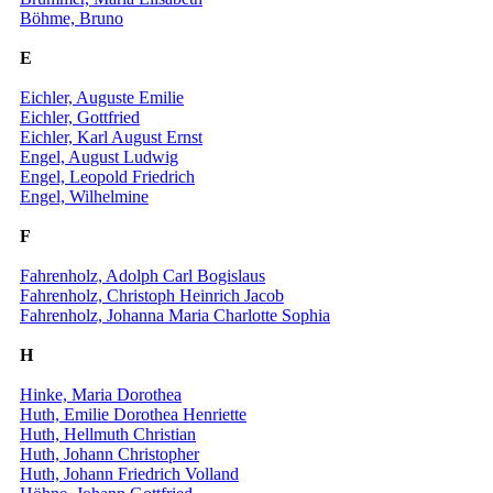
Böhme, Bruno
E
Eichler, Auguste Emilie
Eichler, Gottfried
Eichler, Karl August Ernst
Engel, August Ludwig
Engel, Leopold Friedrich
Engel, Wilhelmine
F
Fahrenholz, Adolph Carl Bogislaus
Fahrenholz, Christoph Heinrich Jacob
Fahrenholz, Johanna Maria Charlotte Sophia
H
Hinke, Maria Dorothea
Huth, Emilie Dorothea Henriette
Huth, Hellmuth Christian
Huth, Johann Christopher
Huth, Johann Friedrich Volland