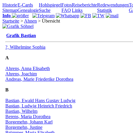
Historie
E-Cards
Hohlspiegel
Fotos
Reiseberichte
Redewendungen
To
Sitemap
Genealogie
Suche
FAQ
Links
Statistik
G
Info
Startseite
>
Ahnen
> Übersicht
Grafik Bastian
?, Wilhelmine Sophia
A
Ahrens, Anna Elisabeth
Ahrens, Joachim
Andreas, Marie Friederike Dorothea
B
Bastian, Ewald Hans Gustav Ludwig
Bastian, Ludwig Heinrich Friedrich
Bastian, Wilhelm
Berens, Maria Dorothea
Borgemehn, Johann Karl
Borgemehn, Justine
Brümmer, Maria Elisabeth