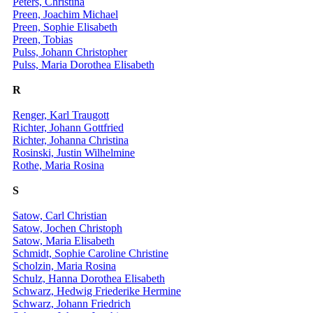
Peters, Christina
Preen, Joachim Michael
Preen, Sophie Elisabeth
Preen, Tobias
Pulss, Johann Christopher
Pulss, Maria Dorothea Elisabeth
R
Renger, Karl Traugott
Richter, Johann Gottfried
Richter, Johanna Christina
Rosinski, Justin Wilhelmine
Rothe, Maria Rosina
S
Satow, Carl Christian
Satow, Jochen Christoph
Satow, Maria Elisabeth
Schmidt, Sophie Caroline Christine
Scholzin, Maria Rosina
Schulz, Hanna Dorothea Elisabeth
Schwarz, Hedwig Friederike Hermine
Schwarz, Johann Friedrich