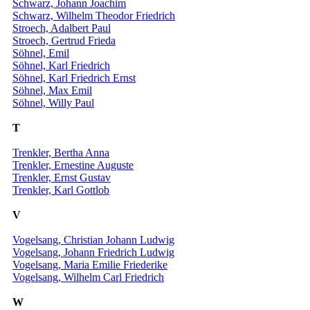
Schwarz, Johann Joachim
Schwarz, Wilhelm Theodor Friedrich
Stroech, Adalbert Paul
Stroech, Gertrud Frieda
Söhnel, Emil
Söhnel, Karl Friedrich
Söhnel, Karl Friedrich Ernst
Söhnel, Max Emil
Söhnel, Willy Paul
T
Trenkler, Bertha Anna
Trenkler, Ernestine Auguste
Trenkler, Ernst Gustav
Trenkler, Karl Gottlob
V
Vogelsang, Christian Johann Ludwig
Vogelsang, Johann Friedrich Ludwig
Vogelsang, Maria Emilie Friederike
Vogelsang, Wilhelm Carl Friedrich
W