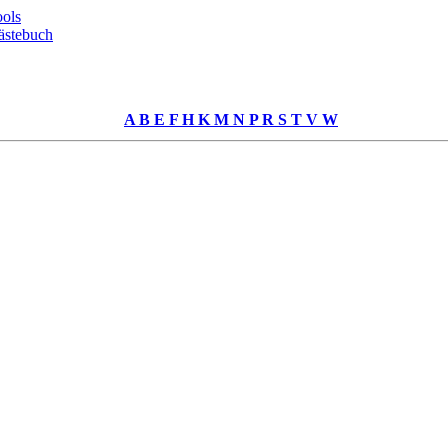
ols
ästebuch
A
B
E
F
H
K
M
N
P
R
S
T
V
W