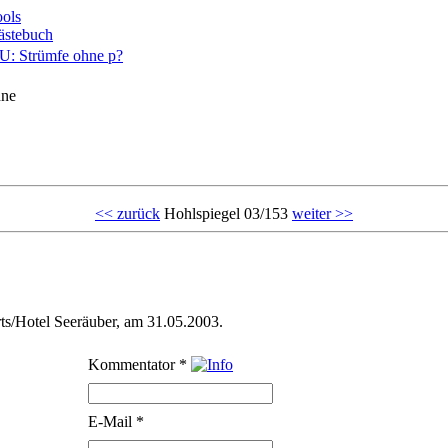
ols
ästebuch
hne
<< zurück
Hohlspiegel 03/153
weiter >>
s/Hotel Seeräuber, am 31.05.2003.
Kommentator
*
E-Mail
*