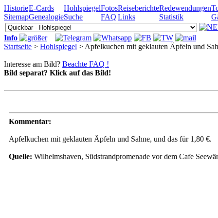
Historie
E-Cards
Hohlspiegel
Fotos
Reiseberichte
Redewendungen
To
Sitemap
Genealogie
Suche
FAQ
Links
Statistik
G
Info
Startseite
>
Hohlspiegel
> Apfelkuchen mit geklauten Äpfeln und Sa
Interesse am Bild?
Beachte FAQ !
Bild separat? Klick auf das Bild!
Kommentar:
Apfelkuchen mit geklauten Äpfeln und Sahne, und das für 1,80 €.
Quelle:
Wilhelmshaven, Südstrandpromenade vor dem Cafe Seewärt