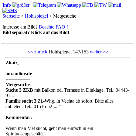
Info
Startseite
>
Hohlspiegel
> Metgesuche
Interesse am Bild?
Beachte FAQ !
Bild separat? Klick auf das Bild!
<< zurück
Hohlspiegel 147/153
weiter >>
Zitat:
„
om-online.de
----------------
Met
gesuche
Suche 3 ZKB
mit Balkon od. Terrasse in Dinklage. Tel.: 04443-
91...
Familie sucht 3
Zi.-Whg. in Vechta ab sofort. Bitte alles
anbieten. Tel.: 01516-52-... ”
Kommentar:
Wenn man
Met
sucht, geht man einfach in ein
Spirituosengeschäft.