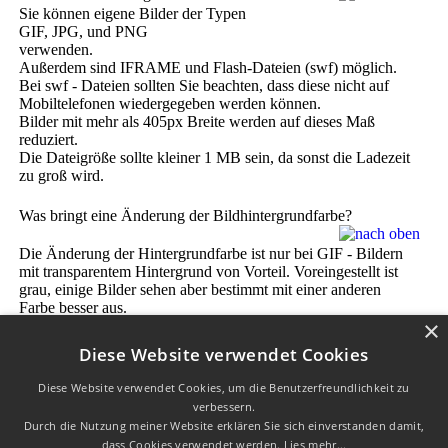
Sie können eigene Bilder der Typen
GIF, JPG, und PNG
verwenden.
Außerdem sind IFRAME und Flash-Dateien (swf) möglich.
Bei swf - Dateien sollten Sie beachten, dass diese nicht auf
Mobiltelefonen wiedergegeben werden können.
Bilder mit mehr als 405px Breite werden auf dieses Maß
reduziert.
Die Dateigröße sollte kleiner 1 MB sein, da sonst die Ladezeit
zu groß wird.
Was bringt eine Änderung der Bildhintergrundfarbe?
Die Änderung der Hintergrundfarbe ist nur bei GIF - Bildern
mit transparentem Hintergrund von Vorteil. Voreingestellt ist
grau, einige Bilder sehen aber bestimmt mit einer anderen
Farbe besser aus.
×
Diese Website verwendet Cookies
Diese Website verwendet Cookies, um die Benutzerfreundlichkeit zu
verbessern.
W3C HTML 4.01 √
|
W3C CSS √
| Letzte Aktualisierung am
Durch die Nutzung meiner Website erklären Sie sich einverstanden damit,
25.07.2023
dass Cookies verwendet werden.
Lies mehr...