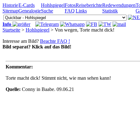
Historie
E-Cards
Hohlspiegel
Fotos
Reiseberichte
Redewendungen
To
Sitemap
Genealogie
Suche
FAQ
Links
Statistik
G
Info
Startseite
>
Hohlspiegel
> Von wegen, Torte macht dick!
Interesse am Bild?
Beachte FAQ !
Bild separat? Klick auf das Bild!
Kommentar:
Torte macht dick! Stimmt nicht, wie man sehen kann!
Quelle:
Conny in Baabe. 09.06.21