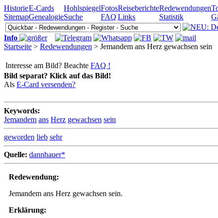
Historie
E-Cards
Hohlspiegel
Fotos
Reiseberichte
Redewendungen
To
Sitemap
Genealogie
Suche
FAQ
Links
Statistik
G
Info
Startseite
>
Redewendungen
> Jemandem ans Herz gewachsen sein
Interesse am Bild? Beachte
FAQ !
Bild separat? Klick auf das Bild!
Als
E-Card versenden?
Keywords:
Jemandem
ans
Herz
gewachsen
sein
geworden
lieb
sehr
Quelle:
dannhauer*
Redewendung:
Jemandem ans Herz gewachsen sein.
Erklärung: