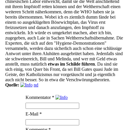
chinesischen Labor entweicht, damit sie die Welt anschließend
mit ihrem Impfstoff retten können und der Weltherrschaft einen
weiteren Schritt näherkommen, denn die WHO haben sie ja
bereits übernommen. Wobei ich es ziemlich dumm fände bei
einem so ausgeklügelten Bösewichtplan, das Virus erst
freizusetzen und danach anzufangen, den Impfstoff zu
entwickeln. Ich würde es umgekehrt machen, aber ich bin,
zugegeben, auch Laie in Sachen Weltherrschaftsübernahme. Die
Experten, die sich auf den "Hygiene-Demonstrationen"
versammeln, werden dazu sicherlich auch schon eine schlüssige
Antwort unter ihren Aluhüten ausgebrütet haben. Jedenfalls sind
sie schweinereich, Bill und Melinda, und wer mit Geld etwas
anstellt, muss natürlich
etwas im Schilde führen
. Da sind sie
sich einig, von Quer bis Front, da sei Bill Gates quasi Jude im
Geiste, der Katholizismus nur vorgetäuscht und ja eigentlich
auch nicht besser. So in etwa die Verschwörungstheorien.
Quelle:
nd
Kommentator
*
E-Mail
*
Kommentar
*