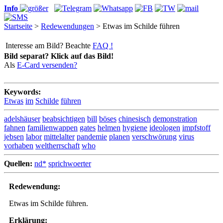
Info
Startseite
>
Redewendungen
> Etwas im Schilde führen
Interesse am Bild? Beachte
FAQ !
Bild separat? Klick auf das Bild!
Als
E-Card versenden?
Keywords:
Etwas
im
Schilde
führen
adelshäuser
beabsichtigen
bill
böses
chinesisch
demonstration
fahnen
familienwappen
gates
helmen
hygiene
ideologen
impfstoff
jebsen
labor
mittelalter
pandemie
planen
verschwörung
virus
vorhaben
weltherrschaft
who
Quellen:
nd*
sprichwoerter
Redewendung:
Etwas im Schilde führen.
Erklärung: