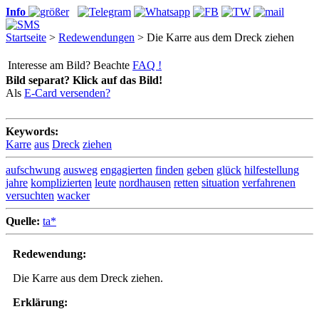
Info
Startseite
>
Redewendungen
> Die Karre aus dem Dreck ziehen
Interesse am Bild? Beachte
FAQ !
Bild separat? Klick auf das Bild!
Als
E-Card versenden?
Keywords:
Karre
aus
Dreck
ziehen
aufschwung
ausweg
engagierten
finden
geben
glück
hilfestellung
jahre
komplizierten
leute
nordhausen
retten
situation
verfahrenen
versuchten
wacker
Quelle:
ta*
Redewendung:
Die Karre aus dem Dreck ziehen.
Erklärung: