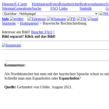
Historie
E-Cards
Hohlspiegel
Fotos
Reiseberichte
Redewendungen
To
Sitemap
Genealogie
Suche
FAQ
Links
Statistik
G
Info
Startseite
>
Hohlspiegel
> Bayerische Rechtschreibung
Interesse am Bild?
Beachte FAQ !
Bild separat? Klick auf das Bild!
Kommentar:
Als Norddeutscher hat man mit der bayrischen Sprache schon so sei
Schreibt man nun Equarhofen oder
Eqaurhofen
?
Quelle:
Gefunden von Ulrike. August 2021.