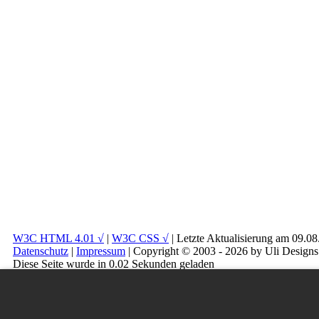
W3C HTML 4.01 √
|
W3C CSS √
| Letzte Aktualisierung am 09.0
Datenschutz
|
Impressum
| Copyright © 2003 - 2026 by Uli Designs
Diese Seite wurde in 0.02 Sekunden geladen
Besucher: 372062 | Online: 00 | Seitenaufrufe: 575011