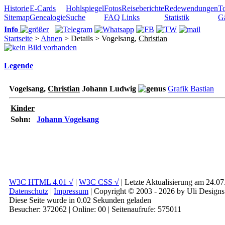
Historie
E-Cards
Hohlspiegel
Fotos
Reiseberichte
Redewendungen
To
Sitemap
Genealogie
Suche
FAQ
Links
Statistik
G
Info
Startseite
>
Ahnen
> Details > Vogelsang,
Christian
Legende
Vogelsang,
Christian
Johann Ludwig
Grafik Bastian
Kinder
Sohn:
Johann Vogelsang
W3C HTML 4.01 √
|
W3C CSS √
| Letzte Aktualisierung am 24.0
Datenschutz
|
Impressum
| Copyright © 2003 - 2026 by Uli Designs
Diese Seite wurde in 0.02 Sekunden geladen
Besucher: 372062 | Online: 00 | Seitenaufrufe: 575011