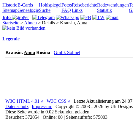
Historie
E-Cards
Hohlspiegel
Fotos
Reiseberichte
Redewendungen
To
Sitemap
Genealogie
Suche
FAQ
Links
Statistik
G
Info
Startseite
>
Ahnen
> Details > Krausin,
Anna
Legende
Krausin,
Anna
Rosina
Grafik Söhnel
W3C HTML 4.01 √
|
W3C CSS √
| Letzte Aktualisierung am 24.0
Datenschutz
|
Impressum
| Copyright © 2003 - 2026 by Uli Designs
Diese Seite wurde in 0.02 Sekunden geladen
Besucher: 372054 | Online: 00 | Seitenaufrufe: 575003