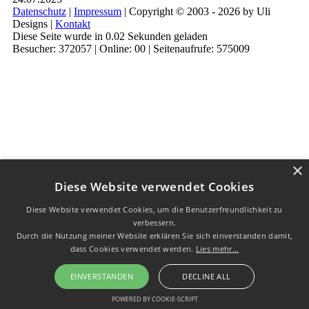
Datenschutz
|
Impressum
| Copyright © 2003 - 2026 by Uli
Designs |
Kontakt
Diese Seite wurde in 0.02 Sekunden geladen
Besucher: 372057 | Online: 00 | Seitenaufrufe: 575009
×
Diese Website verwendet Cookies
Diese Website verwendet Cookies, um die Benutzerfreundlichkeit zu
verbessern.
Durch die Nutzung meiner Website erklären Sie sich einverstanden damit,
dass Cookies verwendet werden.
Lies mehr...
EINVERSTANDEN
DECLINE ALL
POWERED BY COOKIE-SCRIPT