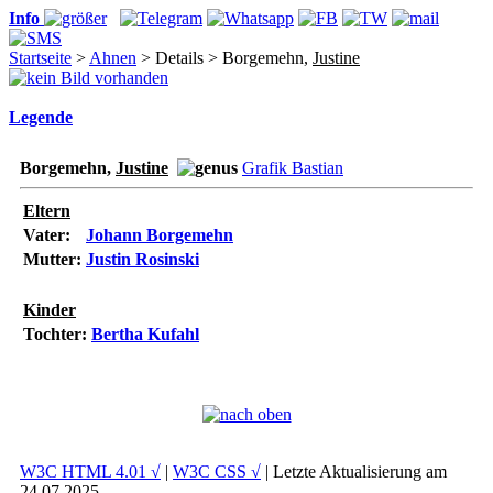
Info
Startseite
>
Ahnen
> Details > Borgemehn,
Justine
Legende
Borgemehn,
Justine
Grafik Bastian
Eltern
Vater:
Johann Borgemehn
Mutter:
Justin Rosinski
Kinder
Tochter:
Bertha Kufahl
W3C HTML 4.01 √
|
W3C CSS √
| Letzte Aktualisierung am
24.07.2025