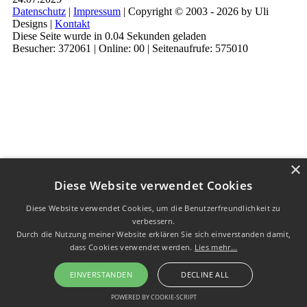
Datenschutz
|
Impressum
| Copyright © 2003 - 2026 by Uli
Designs |
Kontakt
Diese Seite wurde in 0.04 Sekunden geladen
Besucher: 372061 | Online: 00 | Seitenaufrufe: 575010
×
Diese Website verwendet Cookies
Diese Website verwendet Cookies, um die Benutzerfreundlichkeit zu
verbessern.
Durch die Nutzung meiner Website erklären Sie sich einverstanden damit,
dass Cookies verwendet werden.
Lies mehr...
EINVERSTANDEN
DECLINE ALL
POWERED BY COOKIE-SCRIPT