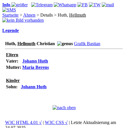
Info
Startseite
>
Ahnen
> Details > Huth,
Hellmuth
Legende
Huth,
Hellmuth
Christian
Grafik Bastian
Eltern
Vater:
Johann Huth
Mutter:
Maria Berens
Kinder
Sohn:
Johann Huth
W3C HTML 4.01 √
|
W3C CSS √
| Letzte Aktualisierung am
24.07.2025