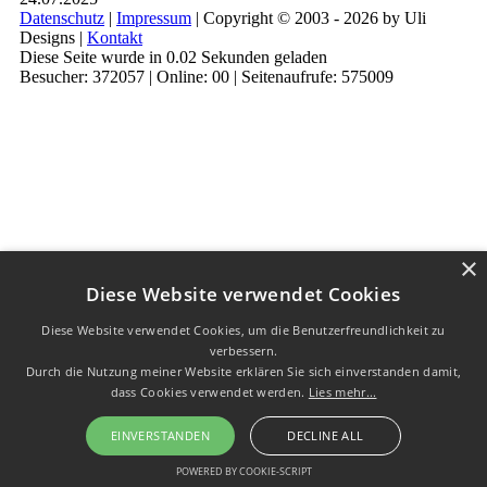
Datenschutz
|
Impressum
| Copyright © 2003 - 2026 by Uli
Designs |
Kontakt
Diese Seite wurde in 0.02 Sekunden geladen
Besucher: 372057 | Online: 00 | Seitenaufrufe: 575009
×
Diese Website verwendet Cookies
Diese Website verwendet Cookies, um die Benutzerfreundlichkeit zu
verbessern.
Durch die Nutzung meiner Website erklären Sie sich einverstanden damit,
dass Cookies verwendet werden.
Lies mehr...
EINVERSTANDEN
DECLINE ALL
POWERED BY COOKIE-SCRIPT