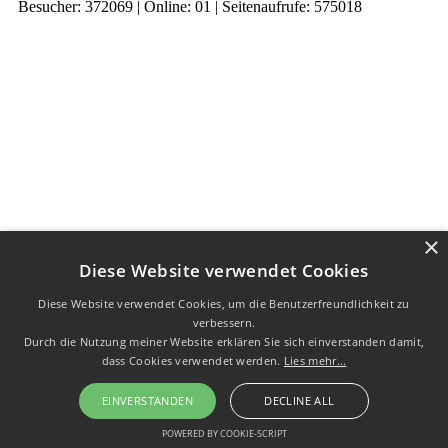
Besucher: 372069 | Online: 01 | Seitenaufrufe: 575018
×
Diese Website verwendet Cookies
Diese Website verwendet Cookies, um die Benutzerfreundlichkeit zu
verbessern.
Durch die Nutzung meiner Website erklären Sie sich einverstanden damit,
dass Cookies verwendet werden.
Lies mehr...
EINVERSTANDEN
DECLINE ALL
POWERED BY COOKIE-SCRIPT