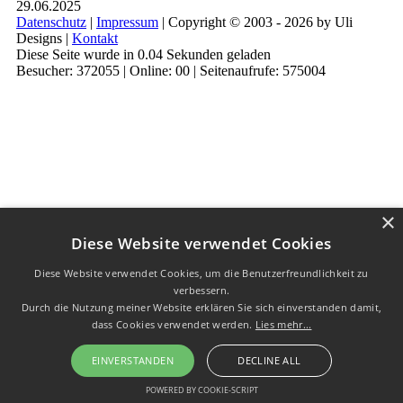
29.06.2025
Datenschutz
|
Impressum
| Copyright © 2003 - 2026 by Uli
Designs |
Kontakt
Diese Seite wurde in 0.04 Sekunden geladen
Besucher: 372055 | Online: 00 | Seitenaufrufe: 575004
×
Diese Website verwendet Cookies
Diese Website verwendet Cookies, um die Benutzerfreundlichkeit zu
verbessern.
Durch die Nutzung meiner Website erklären Sie sich einverstanden damit,
dass Cookies verwendet werden.
Lies mehr...
EINVERSTANDEN
DECLINE ALL
POWERED BY COOKIE-SCRIPT